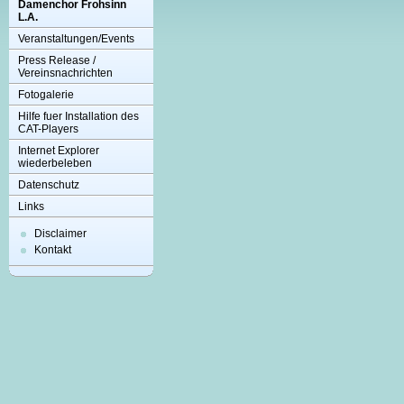
Damenchor Frohsinn
L.A.
Veranstaltungen/Events
Press Release /
Vereinsnachrichten
Fotogalerie
Hilfe fuer Installation des
CAT-Players
Internet Explorer
wiederbeleben
Datenschutz
Links
Disclaimer
Kontakt