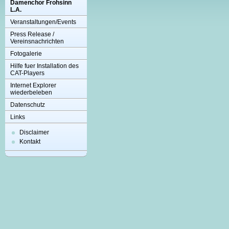
Damenchor Frohsinn
L.A.
Veranstaltungen/Events
Press Release /
Vereinsnachrichten
Fotogalerie
Hilfe fuer Installation des
CAT-Players
Internet Explorer
wiederbeleben
Datenschutz
Links
Disclaimer
Kontakt